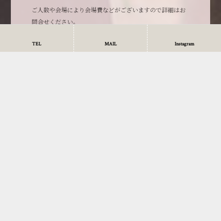
ご人数や会場により会場費などがございますので詳細はお
問合せください。
TEL
MAIL
Instagram
【さちかさね/料亭お重お持ち帰り】5,000円(税別)から。
【オーベルジュ飛騨の森宿泊施設案内 1泊朝食付き1名約
17,000
円
1階 ダイニングスペース・ラウンジ・駐車場6台
中2階 檜のお風呂2
3階 宿泊スペース（ダブルルーム1部屋・キングルーム2
部屋・ツインルーム2部屋・トリプルルーム1部屋の最大13名
まで）
洗面とトイレ・ドライヤー・タオル・シャンプーコンディ