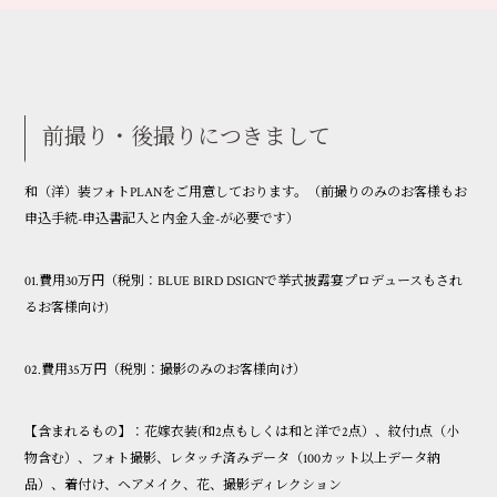
前撮り・後撮りにつきまして
和（洋）装フォトPLANをご用意しております。（前撮りのみのお客様もお
申込手続-申込書記入と内金入金-が必要です）
01.費用30万円（税別：BLUE BIRD DSIGNで挙式披露宴プロデュースもされ
るお客様向け)
02.費用35万円（税別：撮影のみのお客様向け）
【含まれるもの】：花嫁衣装(和2点もしくは和と洋で2点）、紋付1点（小
物含む）、フォト撮影、レタッチ済みデータ（100カット以上データ納
品）、着付け、ヘアメイク、花、撮影ディレクション