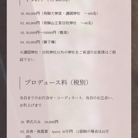
80,000円（飛騨大神宮・護國神社 ～100名）
80,000円（飛騨山王宮日枝神社 ～40名）
30,000円～50000円（雅楽）
50,000円（獅子舞）
※護国神社・日枝神社以外の神社をご希望のお客様はご相
談下さい
プロデュース料（税別）
当日までのお打合せ・コーディネート、当日のお立合い、
お引上げまで
挙式のみ 50,000円
会食・披露宴 1party 10万円 (2部制の場合は20万
円）