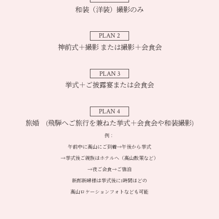
和装（洋装）撮影のみ
PLAN 2
神前式＋撮影 または撮影＋会食会
PLAN 3
挙式＋ご披露宴または会食会
PLAN 4
旅婚 (飛騨へご旅行を兼ねた挙式＋会食会や和装撮影)
例：
午前中に高山にご到着→午後から挙式
→挙式後ご親族はホテルへ（高山散策など）
→夜ご会食→ご宿泊
新郎新婦様は挙式後に1時間ほどの
高山ロケーションフォトなども可能