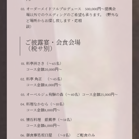
オーダーメイドフルプロデュース 500,000円～提携会
場以外でのウエディングのご希望も承ります。（野外な
ど場所からお探し致します・応相
談
ご披露宴・会食会場
（税サ別）
料亭洲さき（～65名）
コース金額20,000円～
料亭 角正 （～45名）
コース金額18,000円～
オーベルジュ飛騨の森（～40名）コース金額25,000円～
料理なかむら（～10名）
コース金額8,000円～
懐石料理 銀風亭（～14名）
コース金額6,000円～
御食事処坂口屋 （～8名） ご軽食のみ